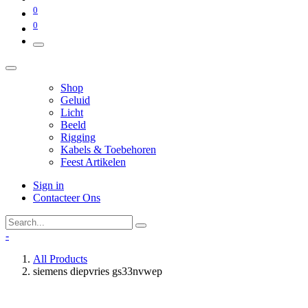
0
0
Shop
Geluid
Licht
Beeld
Rigging
Kabels & Toebehoren
Feest Artikelen
Sign in
Contacteer Ons
-
All Products
siemens diepvries gs33nvwep