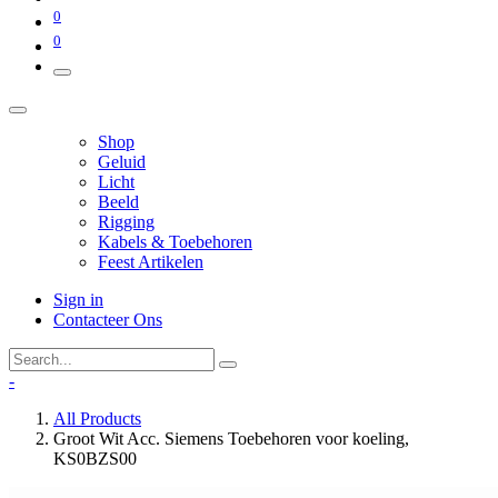
0
0
Shop
Geluid
Licht
Beeld
Rigging
Kabels & Toebehoren
Feest Artikelen
Sign in
Contacteer Ons
-
All Products
Groot Wit Acc. Siemens Toebehoren voor koeling,
KS0BZS00