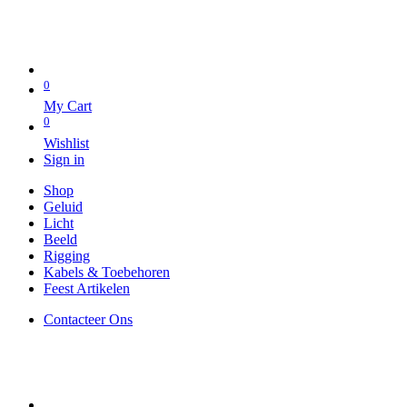
0
My Cart
0
Wishlist
Sign in
Shop
Geluid
Licht
Beeld
Rigging
Kabels & Toebehoren
Feest Artikelen
Contacteer Ons