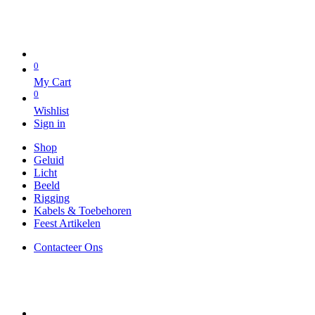
0
My Cart
0
Wishlist
Sign in
Shop
Geluid
Licht
Beeld
Rigging
Kabels & Toebehoren
Feest Artikelen
Contacteer Ons