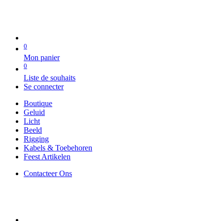
0
Mon panier
0
Liste de souhaits
Se connecter
Boutique
Geluid
Licht
Beeld
Rigging
Kabels & Toebehoren
Feest Artikelen
Contacteer Ons