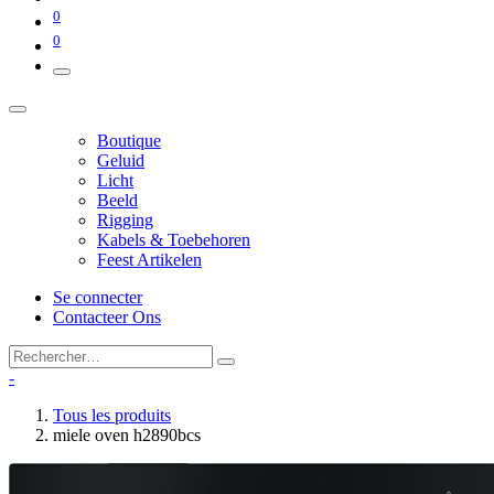
0
0
Boutique
Geluid
Licht
Beeld
Rigging
Kabels & Toebehoren
Feest Artikelen
Se connecter
Contacteer Ons
-
Tous les produits
miele oven h2890bcs