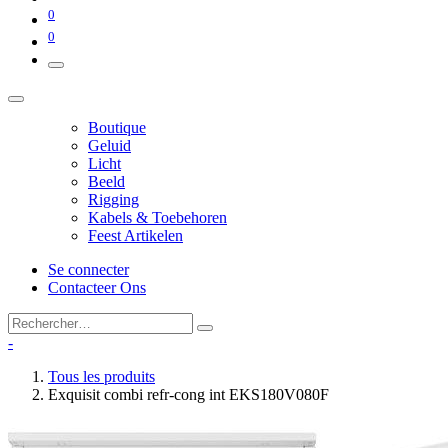
0
0
Boutique
Geluid
Licht
Beeld
Rigging
Kabels & Toebehoren
Feest Artikelen
Se connecter
Contacteer Ons
-
Tous les produits
Exquisit combi refr-cong int EKS180V080F