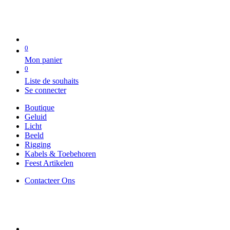
0
Mon panier
0
Liste de souhaits
Se connecter
Boutique
Geluid
Licht
Beeld
Rigging
Kabels & Toebehoren
Feest Artikelen
Contacteer Ons