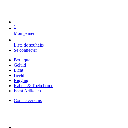
0
Mon panier
0
Liste de souhaits
Se connecter
Boutique
Geluid
Licht
Beeld
Rigging
Kabels & Toebehoren
Feest Artikelen
Contacteer Ons