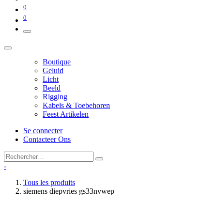
0
0
Boutique
Geluid
Licht
Beeld
Rigging
Kabels & Toebehoren
Feest Artikelen
Se connecter
Contacteer Ons
-
Tous les produits
siemens diepvries gs33nvwep