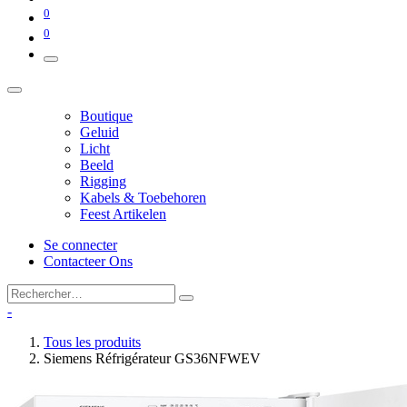
0
0
Boutique
Geluid
Licht
Beeld
Rigging
Kabels & Toebehoren
Feest Artikelen
Se connecter
Contacteer Ons
-
Tous les produits
Siemens Réfrigérateur GS36NFWEV