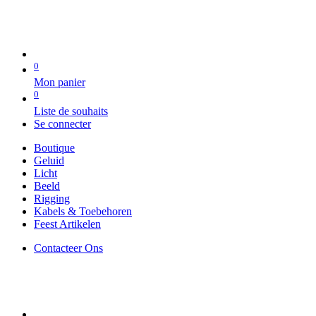
0
Mon panier
0
Liste de souhaits
Se connecter
Boutique
Geluid
Licht
Beeld
Rigging
Kabels & Toebehoren
Feest Artikelen
Contacteer Ons