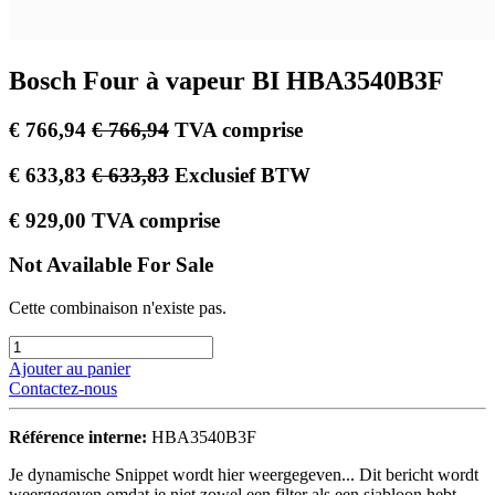
Bosch Four à vapeur BI HBA3540B3F
€
766,94
€
766,94
TVA comprise
€
633,83
€
633,83
Exclusief BTW
€
929,00
TVA comprise
Not Available For Sale
Cette combinaison n'existe pas.
Ajouter au panier
Contactez-nous
Référence interne:
HBA3540B3F
Je dynamische Snippet wordt hier weergegeven... Dit bericht wordt
weergegeven omdat je niet zowel een filter als een sjabloon hebt