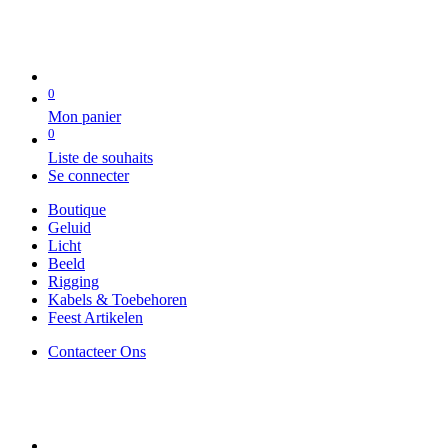
0
Mon panier
0
Liste de souhaits
Se connecter
Boutique
Geluid
Licht
Beeld
Rigging
Kabels & Toebehoren
Feest Artikelen
Contacteer Ons