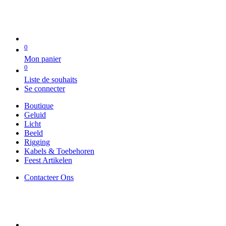
0
Mon panier
0
Liste de souhaits
Se connecter
Boutique
Geluid
Licht
Beeld
Rigging
Kabels & Toebehoren
Feest Artikelen
Contacteer Ons