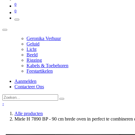
0
0
Geronika Verhuur
Geluid
Licht
Beeld
Rigging
Kabels & Toebehoren
Feestartikelen
Aanmelden
Contacteer Ons
-
Alle producten
Miele H 7890 BP - 90 cm brede oven in perfect te combineren d