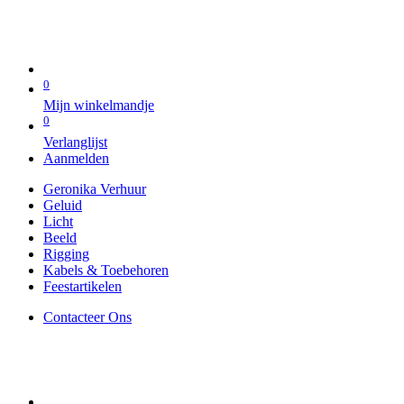
0
Mijn winkelmandje
0
Verlanglijst
Aanmelden
Geronika Verhuur
Geluid
Licht
Beeld
Rigging
Kabels & Toebehoren
Feestartikelen
Contacteer Ons