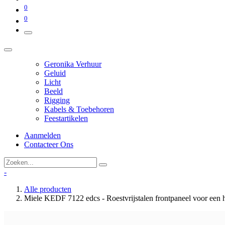
0
0
Geronika Verhuur
Geluid
Licht
Beeld
Rigging
Kabels & Toebehoren
Feestartikelen
Aanmelden
Contacteer Ons
-
Alle producten
Miele KEDF 7122 edcs - Roestvrijstalen frontpaneel voor een h