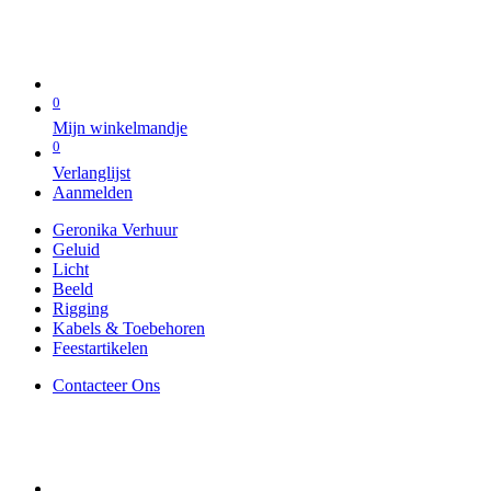
0
Mijn winkelmandje
0
Verlanglijst
Aanmelden
Geronika Verhuur
Geluid
Licht
Beeld
Rigging
Kabels & Toebehoren
Feestartikelen
Contacteer Ons