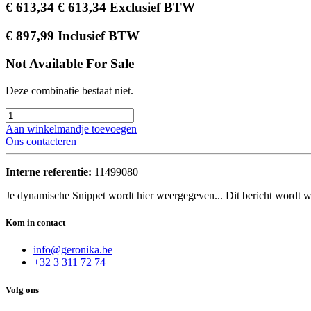
€
613,34
€
613,34
Exclusief BTW
€
897,99
Inclusief BTW
Not Available For Sale
Deze combinatie bestaat niet.
Aan winkelmandje toevoegen
Ons contacteren
Interne referentie:
11499080
Je dynamische Snippet wordt hier weergegeven... Dit bericht wordt w
Kom in contact
info@geronika.be
+32 3 311 72 74
Volg ons