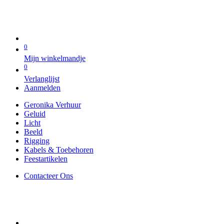
0
Mijn winkelmandje
0
Verlanglijst
Aanmelden
Geronika Verhuur
Geluid
Licht
Beeld
Rigging
Kabels & Toebehoren
Feestartikelen
Contacteer Ons