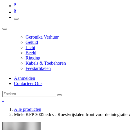
0
0
Geronika Verhuur
Geluid
Licht
Beeld
Rigging
Kabels & Toebehoren
Feestartikelen
Aanmelden
Contacteer Ons
-
Alle producten
Miele KFP 3005 edcs - Roestvrijstalen front voor de integrati