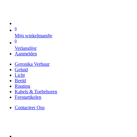
0
Mijn winkelmandje
0
Verlanglijst
Aanmelden
Geronika Verhuur
Geluid
Licht
Beeld
Rigging
Kabels & Toebehoren
Feestartikelen
Contacteer Ons