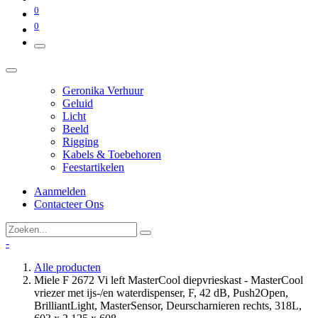
0
0
Geronika Verhuur
Geluid
Licht
Beeld
Rigging
Kabels & Toebehoren
Feestartikelen
Aanmelden
Contacteer Ons
-
Alle producten
Miele F 2672 Vi left MasterCool diepvrieskast - MasterCool
vriezer met ijs-/en waterdispenser, F, 42 dB, Push2Open,
BrilliantLight, MasterSensor, Deurscharnieren rechts, 318L,