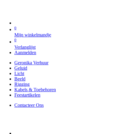
0
Mijn winkelmandje
0
Verlanglijst
Aanmelden
Geronika Verhuur
Geluid
Licht
Beeld
Rigging
Kabels & Toebehoren
Feestartikelen
Contacteer Ons