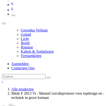
0
0
Geronika Verhuur
Geluid
Licht
Beeld
Rigging
Kabels & Toebehoren
Feestartikelen
Aanmelden
Contacteer Ons
-
Alle producten
Miele F 2813 Vi - MasterCool-diepvriezer voor topdesign en -
techniek in groot formaat