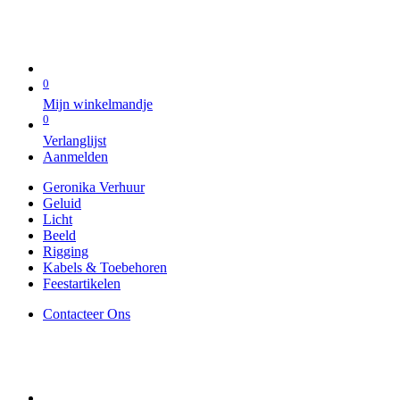
0
Mijn winkelmandje
0
Verlanglijst
Aanmelden
Geronika Verhuur
Geluid
Licht
Beeld
Rigging
Kabels & Toebehoren
Feestartikelen
Contacteer Ons