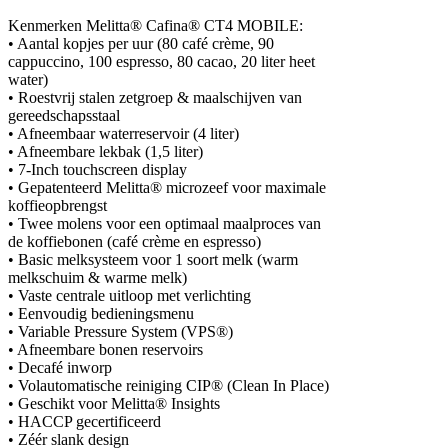
Kenmerken Melitta® Cafina® CT4 MOBILE:
• Aantal kopjes per uur (80 café crème, 90
cappuccino, 100 espresso, 80 cacao, 20 liter heet
water)
• Roestvrij stalen zetgroep & maalschijven van
gereedschapsstaal
• Afneembaar waterreservoir (4 liter)
• Afneembare lekbak (1,5 liter)
• 7-Inch touchscreen display
• Gepatenteerd Melitta® microzeef voor maximale
koffieopbrengst
• Twee molens voor een optimaal maalproces van
de koffiebonen (café crème en espresso)
• Basic melksysteem voor 1 soort melk (warm
melkschuim & warme melk)
• Vaste centrale uitloop met verlichting
• Eenvoudig bedieningsmenu
• Variable Pressure System (VPS®)
• Afneembare bonen reservoirs
• Decafé inworp
• Volautomatische reiniging CIP® (Clean In Place)
• Geschikt voor Melitta® Insights
• HACCP gecertificeerd
• Zéér slank design