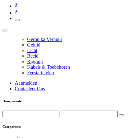
0
0
Geronika Verhuur
Geluid
Licht
Beeld
Rigging
Kabels & Toebehoren
Feestartikelen
Aanmelden
Contacteer Ons
Huurperiode
Categorieën