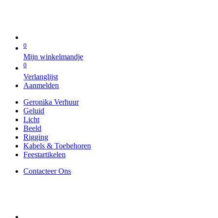
0
Mijn winkelmandje
0
Verlanglijst
Aanmelden
Geronika Verhuur
Geluid
Licht
Beeld
Rigging
Kabels & Toebehoren
Feestartikelen
Contacteer Ons