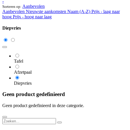
-
Aanbevolen
Sorteren op:
Aanbevolen
Nieuwste aankomsten
Naam (A-Z)
Prijs - laag naar
hoog
Prijs - hoog naar laag
Diepvries
Tafel
Afzetpaal
Diepvries
Geen product gedefinieerd
Geen product gedefinieerd in deze categorie.