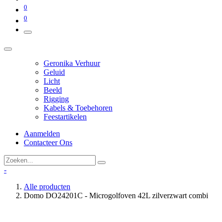
0
0
Geronika Verhuur
Geluid
Licht
Beeld
Rigging
Kabels & Toebehoren
Feestartikelen
Aanmelden
Contacteer Ons
-
Alle producten
Domo DO24201C - Microgolfoven 42L zilverzwart combi