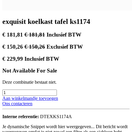
exquisit koelkast tafel ks1174
€
181,81
€
181,81
Inclusief BTW
€
150,26
€
150,26
Exclusief BTW
€
229,99
Inclusief BTW
Not Available For Sale
Deze combinatie bestaat niet.
Aan winkelmandje toevoegen
Ons contacteren
Interne referentie:
DTEXKS1174A
Je dynamische Snippet wordt hier weergegeven... Dit bericht wordt
weergegeven omdat je niet zowel een filter als een sjabloon hebt