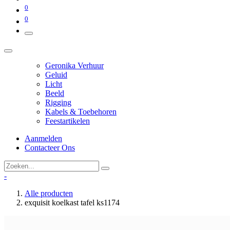
0
0
Geronika Verhuur
Geluid
Licht
Beeld
Rigging
Kabels & Toebehoren
Feestartikelen
Aanmelden
Contacteer Ons
-
Alle producten
exquisit koelkast tafel ks1174