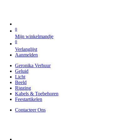
0
Mijn winkelmandje
0
Verlanglijst
Aanmelden
Geronika Verhuur
Geluid
Licht
Beeld
Rigging
Kabels & Toebehoren
Feestartikelen
Contacteer Ons