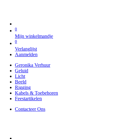
0
Mijn winkelmandje
0
Verlanglijst
Aanmelden
Geronika Verhuur
Geluid
Licht
Beeld
Rigging
Kabels & Toebehoren
Feestartikelen
Contacteer Ons