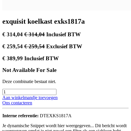
exquisit koelkast exks1817a
€
314,04
€
314,04
Inclusief BTW
€
259,54
€
259,54
Exclusief BTW
€
389,99
Inclusief BTW
Not Available For Sale
Deze combinatie bestaat niet.
Aan winkelmandje toevoegen
Ons contacteren
Interne referentie:
DTEXKS1817A
Je dynamische Snippet wordt hier weergegeven... Dit bericht wordt
weergegeven omdat je niet zowel een filter als een sjabloon hebt