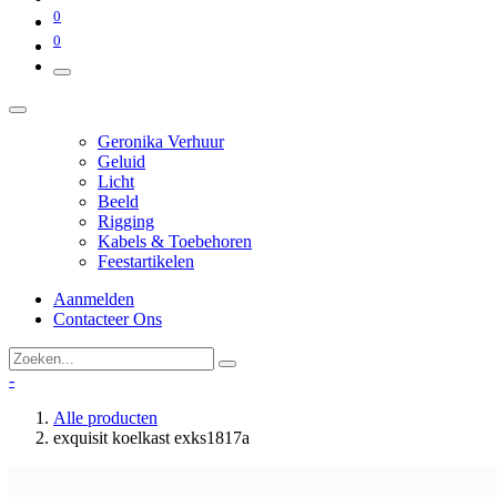
0
0
Geronika Verhuur
Geluid
Licht
Beeld
Rigging
Kabels & Toebehoren
Feestartikelen
Aanmelden
Contacteer Ons
-
Alle producten
exquisit koelkast exks1817a