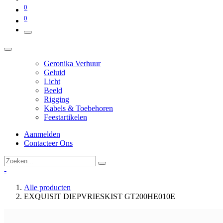
0
0
Geronika Verhuur
Geluid
Licht
Beeld
Rigging
Kabels & Toebehoren
Feestartikelen
Aanmelden
Contacteer Ons
-
Alle producten
EXQUISIT DIEPVRIESKIST GT200HE010E