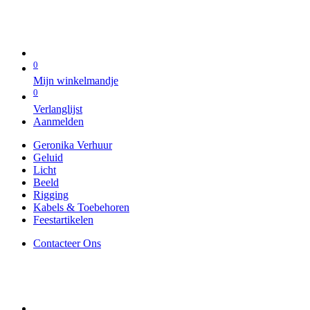
0
Mijn winkelmandje
0
Verlanglijst
Aanmelden
Geronika Verhuur
Geluid
Licht
Beeld
Rigging
Kabels & Toebehoren
Feestartikelen
Contacteer Ons