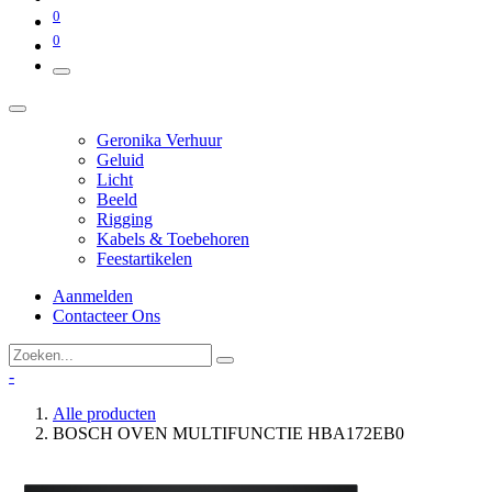
0
0
Geronika Verhuur
Geluid
Licht
Beeld
Rigging
Kabels & Toebehoren
Feestartikelen
Aanmelden
Contacteer Ons
-
Alle producten
BOSCH OVEN MULTIFUNCTIE HBA172EB0