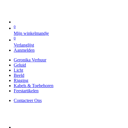
0
Mijn winkelmandje
0
Verlanglijst
Aanmelden
Geronika Verhuur
Geluid
Licht
Beeld
Rigging
Kabels & Toebehoren
Feestartikelen
Contacteer Ons