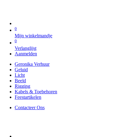
0
Mijn winkelmandje
0
Verlanglijst
Aanmelden
Geronika Verhuur
Geluid
Licht
Beeld
Rigging
Kabels & Toebehoren
Feestartikelen
Contacteer Ons