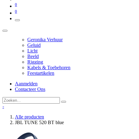
0
0
Geronika Verhuur
Geluid
Licht
Beeld
Rigging
Kabels & Toebehoren
Feestartikelen
Aanmelden
Contacteer Ons
-
Alle producten
JBL TUNE 520 BT blue