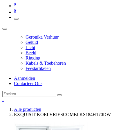
0
0
Geronika Verhuur
Geluid
Licht
Beeld
Rigging
Kabels & Toebehoren
Feestartikelen
Aanmelden
Contacteer Ons
-
Alle producten
EXQUISIT KOELVRIESCOMBI KS184H170DW