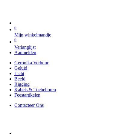
0
Mijn winkelmandje
0
Verlanglijst
Aanmelden
Geronika Verhuur
Geluid
Licht
Beeld
Rigging
Kabels & Toebehoren
Feestartikelen
Contacteer Ons