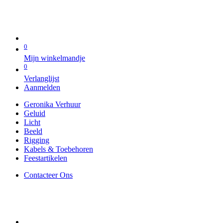
0
Mijn winkelmandje
0
Verlanglijst
Aanmelden
Geronika Verhuur
Geluid
Licht
Beeld
Rigging
Kabels & Toebehoren
Feestartikelen
Contacteer Ons