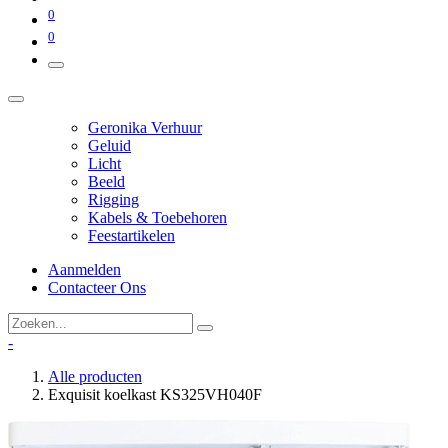
0
0
Geronika Verhuur
Geluid
Licht
Beeld
Rigging
Kabels & Toebehoren
Feestartikelen
Aanmelden
Contacteer Ons
-
Alle producten
Exquisit koelkast KS325VH040F