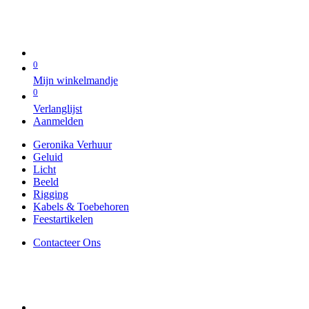
0
Mijn winkelmandje
0
Verlanglijst
Aanmelden
Geronika Verhuur
Geluid
Licht
Beeld
Rigging
Kabels & Toebehoren
Feestartikelen
Contacteer Ons