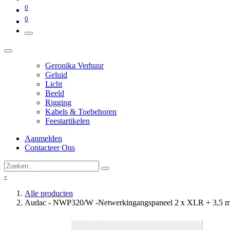
0
0
Geronika Verhuur
Geluid
Licht
Beeld
Rigging
Kabels & Toebehoren
Feestartikelen
Aanmelden
Contacteer Ons
-
Alle producten
Audac - NWP320/W -Netwerkingangspaneel 2 x XLR + 3,5 