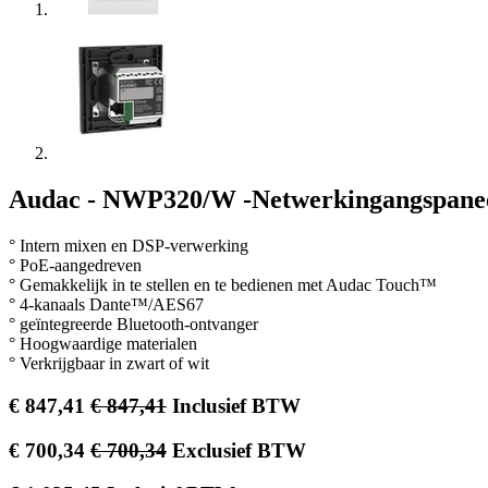
Audac - NWP320/W -Netwerkingangspanee
° Intern mixen en DSP-verwerking
° PoE-aangedreven
° Gemakkelijk in te stellen en te bedienen met Audac Touch™
° 4-kanaals Dante™/AES67
° geïntegreerde Bluetooth-ontvanger
° Hoogwaardige materialen
° Verkrijgbaar in zwart of wit
€
847,41
€
847,41
Inclusief BTW
€
700,34
€
700,34
Exclusief BTW