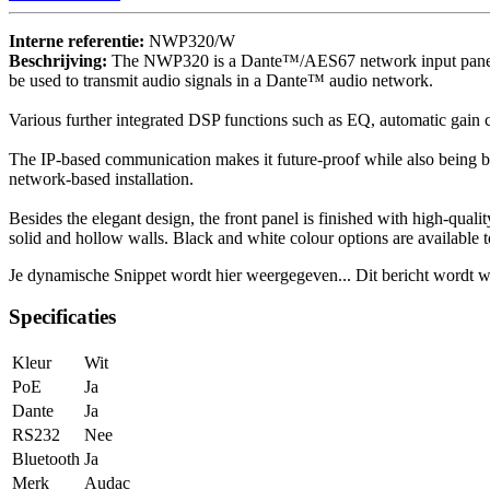
Interne referentie:
NWP320/W
Beschrijving:
The NWP320 is a Dante™/AES67 network input panel, fe
be used to transmit audio signals in a Dante™ audio network.
Various further integrated DSP functions such as EQ, automatic gai
The IP-based communication makes it future-proof while also being
network-based installation.
Besides the elegant design, the front panel is finished with high-quali
solid and hollow walls. Black and white colour options are available t
Je dynamische Snippet wordt hier weergegeven... Dit bericht wordt w
Specificaties
Kleur
Wit
PoE
Ja
Dante
Ja
RS232
Nee
Bluetooth
Ja
Merk
Audac