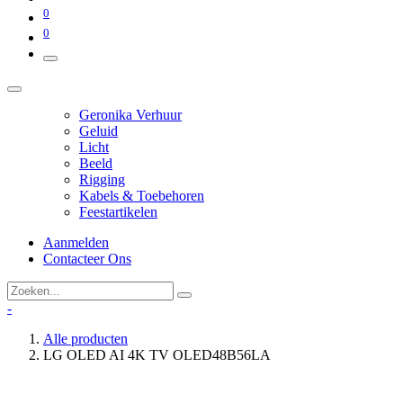
0
0
Geronika Verhuur
Geluid
Licht
Beeld
Rigging
Kabels & Toebehoren
Feestartikelen
Aanmelden
Contacteer Ons
-
Alle producten
LG OLED AI 4K TV OLED48B56LA