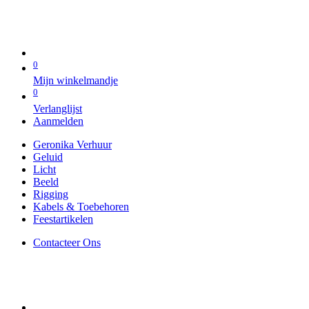
0
Mijn winkelmandje
0
Verlanglijst
Aanmelden
Geronika Verhuur
Geluid
Licht
Beeld
Rigging
Kabels & Toebehoren
Feestartikelen
Contacteer Ons