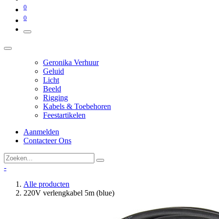
0
0
Geronika Verhuur
Geluid
Licht
Beeld
Rigging
Kabels & Toebehoren
Feestartikelen
Aanmelden
Contacteer Ons
-
Alle producten
220V verlengkabel 5m (blue)