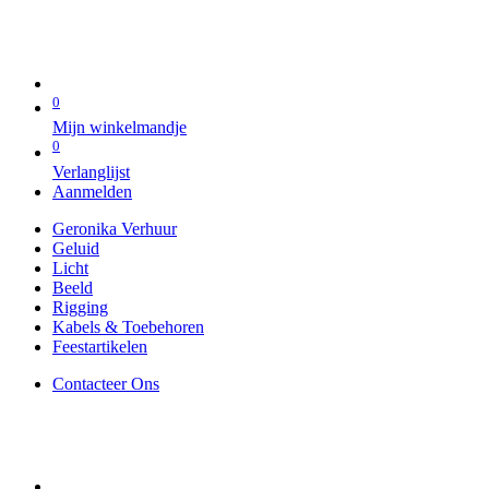
0
Mijn winkelmandje
0
Verlanglijst
Aanmelden
Geronika Verhuur
Geluid
Licht
Beeld
Rigging
Kabels & Toebehoren
Feestartikelen
Contacteer Ons