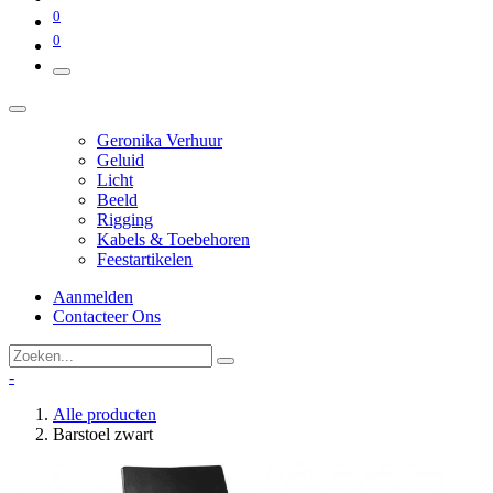
0
0
Geronika Verhuur
Geluid
Licht
Beeld
Rigging
Kabels & Toebehoren
Feestartikelen
Aanmelden
Contacteer Ons
-
Alle producten
Barstoel zwart