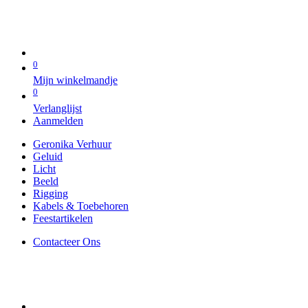
0
Mijn winkelmandje
0
Verlanglijst
Aanmelden
Geronika Verhuur
Geluid
Licht
Beeld
Rigging
Kabels & Toebehoren
Feestartikelen
Contacteer Ons