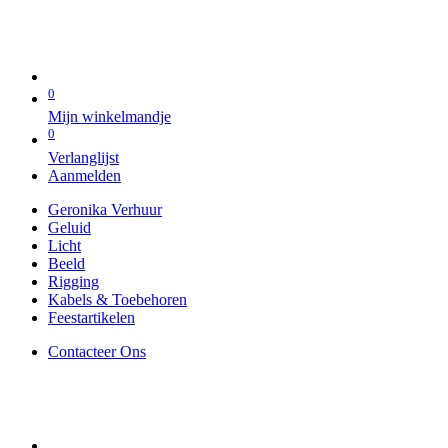
0
Mijn winkelmandje
0
Verlanglijst
Aanmelden
Geronika Verhuur
Geluid
Licht
Beeld
Rigging
Kabels & Toebehoren
Feestartikelen
Contacteer Ons