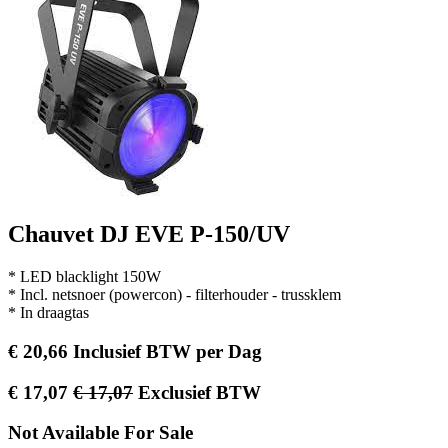
Chauvet DJ EVE P-150/UV
* LED blacklight 150W
* Incl. netsnoer (powercon) - filterhouder - trussklem
* In draagtas
€
20,66
Inclusief BTW
per
Dag
€
17,07
€
17,07
Exclusief BTW
Not Available For Sale