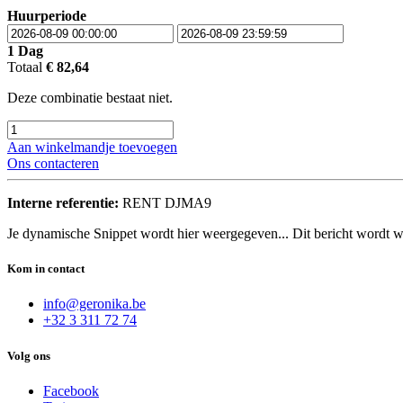
Huurperiode
1
Dag
Totaal
€
82,64
Deze combinatie bestaat niet.
Aan winkelmandje toevoegen
Ons contacteren
Interne referentie:
RENT DJMA9
Je dynamische Snippet wordt hier weergegeven... Dit bericht wordt w
Kom in contact
info@geronika.be
+32 3 311 72 74
Volg ons
Facebook