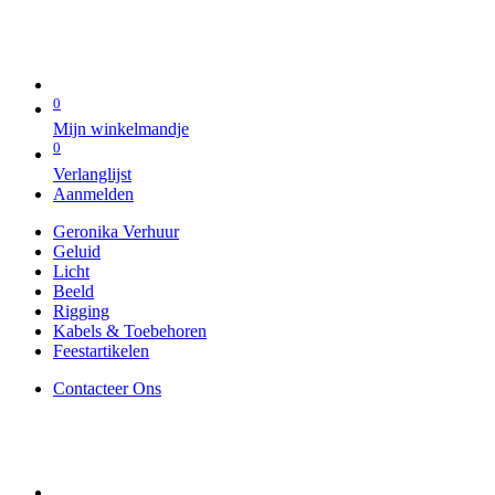
0
Mijn winkelmandje
0
Verlanglijst
Aanmelden
Geronika Verhuur
Geluid
Licht
Beeld
Rigging
Kabels & Toebehoren
Feestartikelen
Contacteer Ons