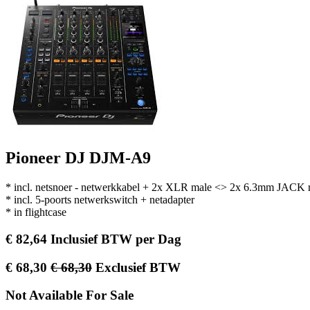
Pioneer DJ DJM-A9
* incl. netsnoer - netwerkkabel + 2x XLR male <> 2x 6.3mm JACK
* incl. 5-poorts netwerkswitch + netadapter
* in flightcase
€
82,64
Inclusief BTW
per
Dag
€
68,30
€
68,30
Exclusief BTW
Not Available For Sale