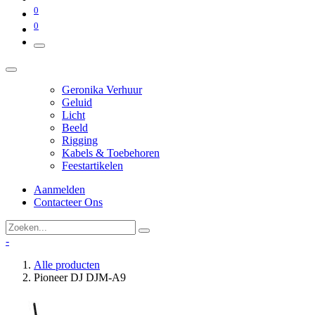
0
0
Geronika Verhuur
Geluid
Licht
Beeld
Rigging
Kabels & Toebehoren
Feestartikelen
Aanmelden
Contacteer Ons
-
Alle producten
Pioneer DJ DJM-A9