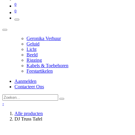
0
0
Geronika Verhuur
Geluid
Licht
Beeld
Rigging
Kabels & Toebehoren
Feestartikelen
Aanmelden
Contacteer Ons
-
Alle producten
DJ Truss Tafel