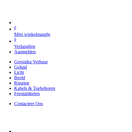
0
Mijn winkelmandje
0
Verlanglijst
Aanmelden
Geronika Verhuur
Geluid
Licht
Beeld
Rigging
Kabels & Toebehoren
Feestartikelen
Contacteer Ons