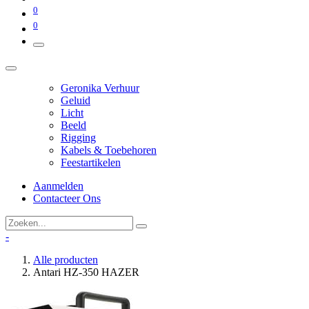
0
0
Geronika Verhuur
Geluid
Licht
Beeld
Rigging
Kabels & Toebehoren
Feestartikelen
Aanmelden
Contacteer Ons
-
Alle producten
Antari HZ-350 HAZER