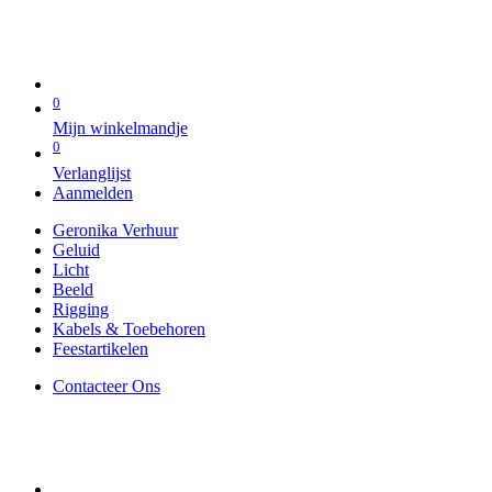
0
Mijn winkelmandje
0
Verlanglijst
Aanmelden
Geronika Verhuur
Geluid
Licht
Beeld
Rigging
Kabels & Toebehoren
Feestartikelen
Contacteer Ons