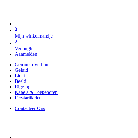
0
Mijn winkelmandje
0
Verlanglijst
Aanmelden
Geronika Verhuur
Geluid
Licht
Beeld
Rigging
Kabels & Toebehoren
Feestartikelen
Contacteer Ons