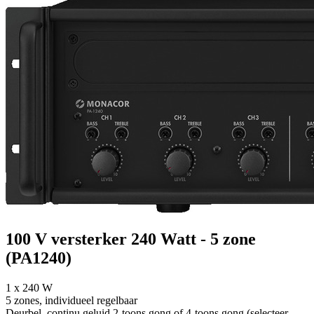
100 V versterker 240 Watt - 5 zone
(PA1240)
1 x 240 W
5 zones, individueel regelbaar
Deurbel, continu geluid 2-toons gong of 4-toons gong (selecteer