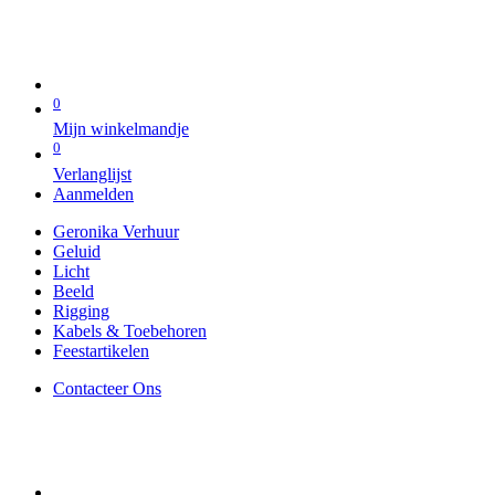
0
Mijn winkelmandje
0
Verlanglijst
Aanmelden
Geronika Verhuur
Geluid
Licht
Beeld
Rigging
Kabels & Toebehoren
Feestartikelen
Contacteer Ons