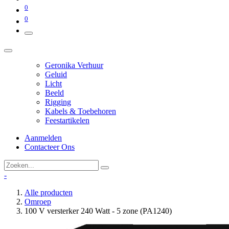
0
0
Geronika Verhuur
Geluid
Licht
Beeld
Rigging
Kabels & Toebehoren
Feestartikelen
Aanmelden
Contacteer Ons
-
Alle producten
Omroep
100 V versterker 240 Watt - 5 zone (PA1240)