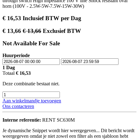
through switch High impedance 100 V line Shock resistant oval
horn (100V - 2.5W-5W-7.5W-15W-30W)
€
16,53
Inclusief BTW
per
Dag
€
13,66
€
13,66
Exclusief BTW
Not Available For Sale
Huurperiode
1
Dag
Totaal
€
16,53
Deze combinatie bestaat niet.
Aan winkelmandje toevoegen
Ons contacteren
Interne referentie:
RENT SC630M
Je dynamische Snippet wordt hier weergegeven... Dit bericht wordt
weergegeven omdat je niet zowel een filter als een sjabloon hebt