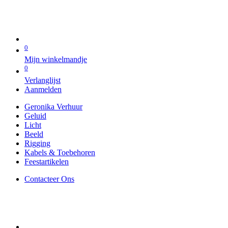
0
Mijn winkelmandje
0
Verlanglijst
Aanmelden
Geronika Verhuur
Geluid
Licht
Beeld
Rigging
Kabels & Toebehoren
Feestartikelen
Contacteer Ons