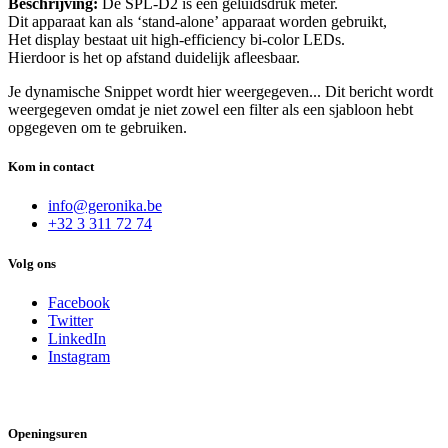
Beschrijving:
De SPL-D2 is een geluidsdruk meter.
Dit apparaat kan als ‘stand-alone’ apparaat worden gebruikt,
Het display bestaat uit high-efficiency bi-color LEDs.
Hierdoor is het op afstand duidelijk afleesbaar.
Je dynamische Snippet wordt hier weergegeven... Dit bericht wordt
weergegeven omdat je niet zowel een filter als een sjabloon hebt
opgegeven om te gebruiken.
Kom in contact
info@geronika.be
+32 3 311 72 74
Volg ons
Facebook
Twitter
LinkedIn
Instagram
Openingsuren