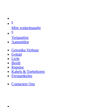
0
Mijn winkelmandje
0
Verlanglijst
Aanmelden
Geronika Verhuur
Geluid
Licht
Beeld
Rigging
Kabels & Toebehoren
Feestartikelen
Contacteer Ons