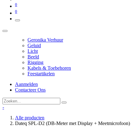
0
0
Geronika Verhuur
Geluid
Licht
Beeld
Rigging
Kabels & Toebehoren
Feestartikelen
Aanmelden
Contacteer Ons
-
Alle producten
Dateq SPL-D2 (DB-Meter met Display + Meetmicrofoon)