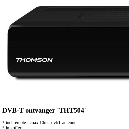
DVB-T ontvanger 'THT504'
* incl remote - coax 10m - dvbT antenne
* in koffer