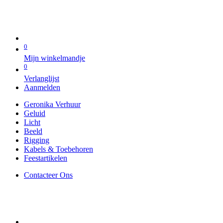
0
Mijn winkelmandje
0
Verlanglijst
Aanmelden
Geronika Verhuur
Geluid
Licht
Beeld
Rigging
Kabels & Toebehoren
Feestartikelen
Contacteer Ons