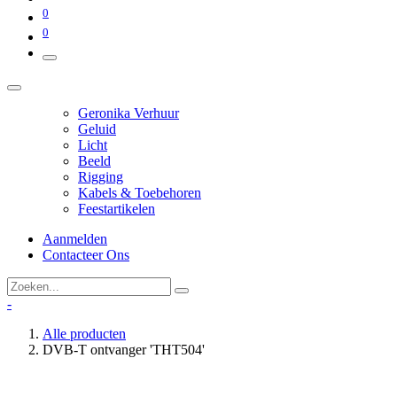
0
0
Geronika Verhuur
Geluid
Licht
Beeld
Rigging
Kabels & Toebehoren
Feestartikelen
Aanmelden
Contacteer Ons
-
Alle producten
DVB-T ontvanger 'THT504'