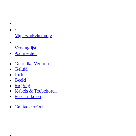
0
Mijn winkelmandje
0
Verlanglijst
Aanmelden
Geronika Verhuur
Geluid
Licht
Beeld
Rigging
Kabels & Toebehoren
Feestartikelen
Contacteer Ons