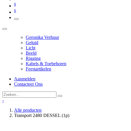
0
0
Geronika Verhuur
Geluid
Licht
Beeld
Rigging
Kabels & Toebehoren
Feestartikelen
Aanmelden
Contacteer Ons
-
Alle producten
Transport 2480 DESSEL (1p)